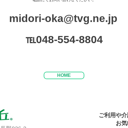
​midori-oka@tvg.ne.jp
℡048-554-8804
HOME
ご利用や介
​お