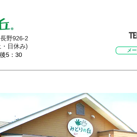
防｜機能回復｜埼玉｜行田｜デイサービス｜鍼灸・マッサー
℡
長野926-2
・日休み)
メー
後5：30